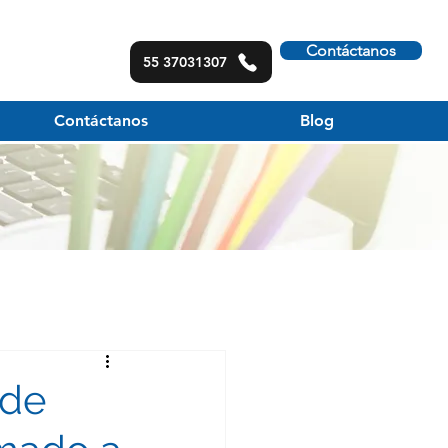
Contáctanos
55 37031307
Contáctanos
Blog
 de