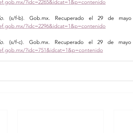
ef.gob.mx/?idc=2265&idcat=1&p=contenido
do
. (s/f-b). 
Gob.mx
ef.gob.mx/?idc=2296&idcat=1&p=contenido
do
. (s/f-c). 
Gob.mx
ef.gob.mx/?idc=751&idcat=1&p=contenido