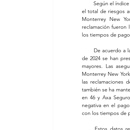
	Según el índice de reclamación de la Condusef, que relaciona el número de quejas con 
el total de riesgos
Monterrey New Yor
reclamación fueron 
los tiempos de pago 
	De acuerdo a la información más reciente de la Condusef, durante el primer semestre 
de 2024 se han pre
mayores. Las aseg
Monterrey New York 
las reclamaciones d
también se ha mante
en 46 y Axa Seguros
negativa en el pago
con los tiempos de p
	Estos datos reflejan la necesidad urgente de que las aseguradoras en el ramo de 