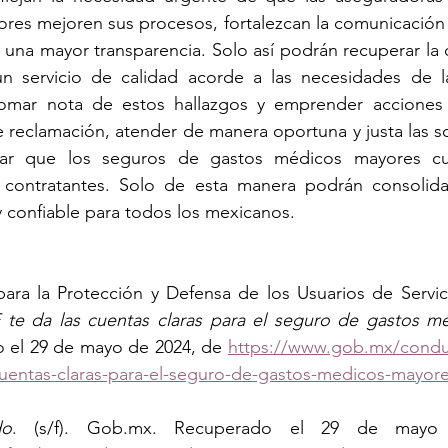
es mejoren sus procesos, fortalezcan la comunicación c
 una mayor transparencia. Solo así podrán recuperar la c
un servicio de calidad acorde a las necesidades de la
mar nota de estos hallazgos y emprender acciones c
e reclamación, atender de manera oportuna y justa las so
izar que los seguros de gastos médicos mayores cu
 contratantes. Solo de esta manera podrán consolida
 confiable para todos los mexicanos.
ara la Protección y Defensa de los Usuarios de Servici
e da las cuentas claras para el seguro de gastos m
 el 29 de mayo de 2024, de 
https://www.gob.mx/conduse
cuentas-claras-para-el-seguro-de-gastos-medicos-mayor
do
. (s/f). 
Gob.mx