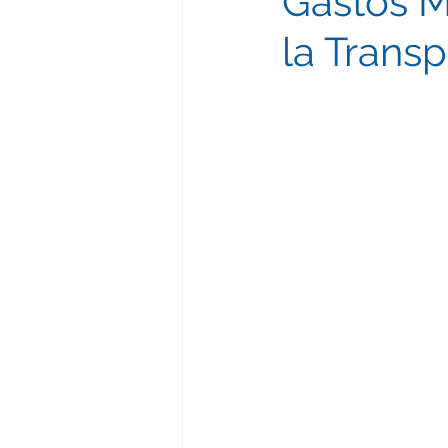
Gastos M
la Trans