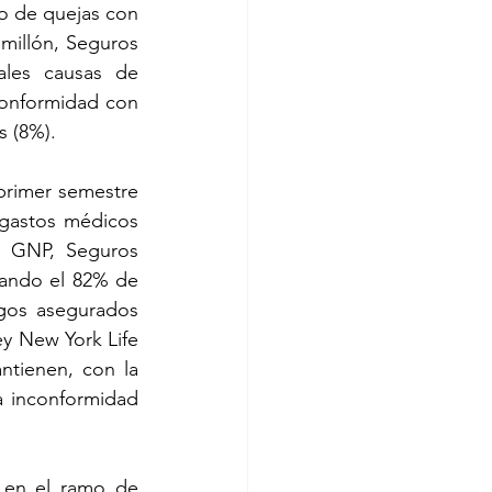
illón, Seguros 
les causas de 
conformidad con 
s (8%). 
gastos médicos 
 GNP, Seguros 
ando el 82% de 
gos asegurados 
 New York Life 
tienen, con la 
 inconformidad 