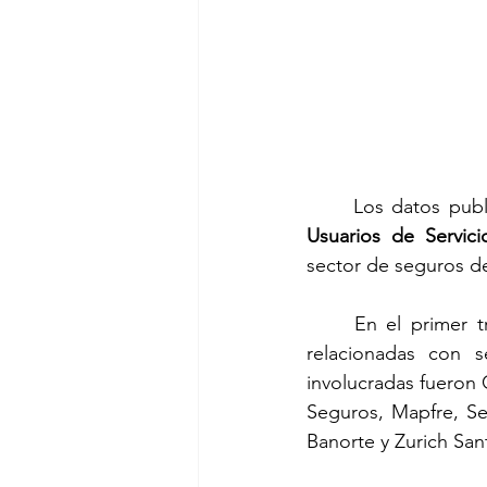
	Los datos pub
Usuarios de Servici
sector de seguros d
	En el primer trimestre de 2023, la Condusef recibió un total de 632 reclamaciones 
relacionadas con s
involucradas fueron 
Seguros, Mapfre, Se
Banorte y Zurich San