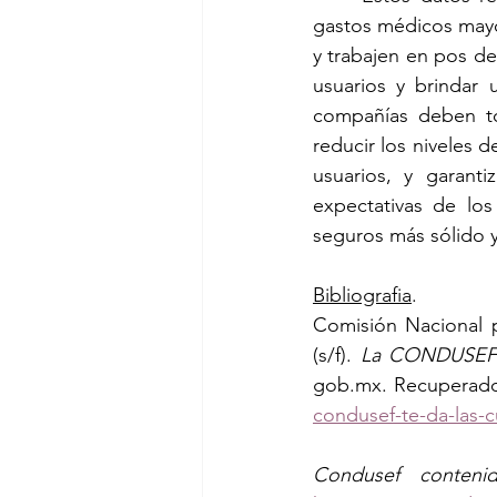
gastos médicos mayor
y trabajen en pos de
usuarios y brindar 
compañías deben to
reducir los niveles d
usuarios, y garant
expectativas de los
seguros más sólido y
Bibliografia
.
Comisión Nacional p
(s/f). 
La CONDUSEF t
gob.mx
. Recuperado
condusef-te-da-las-
Condusef conteni