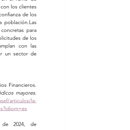
on los clientes 
onfianza de los 
 población.Las 
oncretas para 
licitudes de los 
mplan con las 
r un sector de 
os Financieros. 
édicos mayores
. 
f/articulos/la-
es?idiom=es
. Recuperado el 29 de mayo de 2024, de 