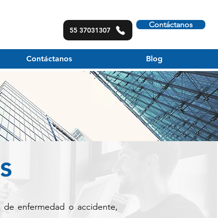
Contáctanos
55 37031307
Contáctanos
Blog
s
so de enfermedad o accidente,