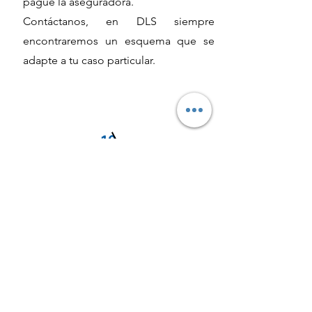
pague la aseguradora.
Contáctanos, en DLS siempre
encontraremos un esquema que se
adapte a tu caso particular.
10
¿Se tiene que pagar un adelanto?
En DLS no tienes que pagar un
adelanto, en DLS procuramos tu
estabilidad patrimonial y en la mayoría
de los casos solo cobramos una vez
que el cliente ha obtenido una
sentencia favorable.
Buscamos en todo momento que la